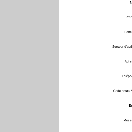
N
Prén
Fonct
Secteur d'activ
Adre
Téléph
Code postal Vi
Em
Messa