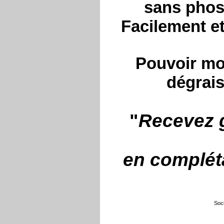
sans phos
Facilement e
Pouvoir mou
dégrais
"
Recevez g
en compléta
Soci