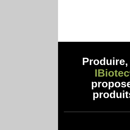
Produire, 
IBiotec
propos
produit