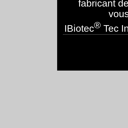
fabricant d
vous
®
IBiotec
Tec In